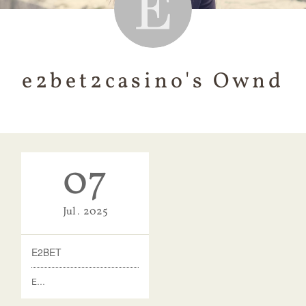
e2bet2casino's Ownd
07
Jul
2025
E2BET
E…